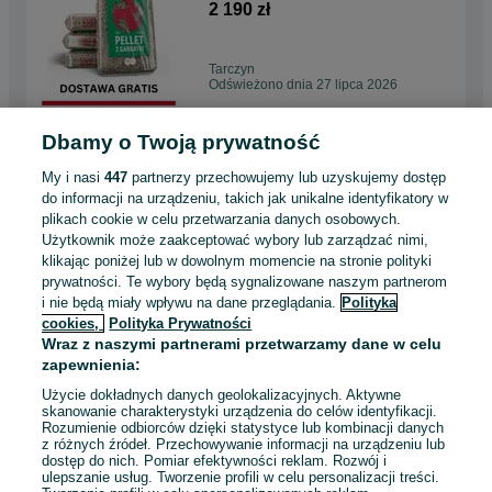
transport gratis
2 190 zł
Tarczyn
Odświeżono dnia 27 lipca 2026
Dbamy o Twoją prywatność
Pellet drzewny TARSKOL
6mm wysoka jakość
My i nasi
447
partnerzy przechowujemy lub uzyskujemy dostęp
2 230 zł
do informacji na urządzeniu, takich jak unikalne identyfikatory w
plikach cookie w celu przetwarzania danych osobowych.
Użytkownik może zaakceptować wybory lub zarządzać nimi,
Kołbiel
klikając poniżej lub w dowolnym momencie na stronie polityki
Odświeżono dnia 27 lipca 2026
prywatności. Te wybory będą sygnalizowane naszym partnerom
i nie będą miały wpływu na dane przeglądania.
Polityka
cookies,
Polityka Prywatności
Polski pellet drzewny
Wraz z naszymi partnerami przetwarzamy dane w celu
Garbatka EN Plus A1
zapewnienia:
transport gratis
2 190 zł
Użycie dokładnych danych geolokalizacyjnych. Aktywne
skanowanie charakterystyki urządzenia do celów identyfikacji.
Rozumienie odbiorców dzięki statystyce lub kombinacji danych
Radziejowice
z różnych źródeł. Przechowywanie informacji na urządzeniu lub
Odświeżono dnia 27 lipca 2026
dostęp do nich. Pomiar efektywności reklam. Rozwój i
ulepszanie usług. Tworzenie profili w celu personalizacji treści.