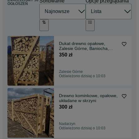
Sortowanie
Opcje przeglądania
OGŁOSZEŃ
Dukat drewno opałowe,
Zalesie Górne, Baniocha,
grab, buk, dąb, brzoza
350 zł
Zalesie Górne
Odświeżono dzisiaj o 10:03
Drewno kominkowe, opałowe,
układane w skrzyni
300 zł
Nadarzyn
Odświeżono dzisiaj o 10:03