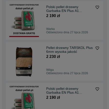
Polski pellet drzewny
Garbatka EN Plus A1
transport gratis
2 190 zł
Warka
Odświeżono dnia 27 lipca 2026
Pellet drzewny TARSKOL Plus
6mm wysoka jakość
2 230 zł
Wilga
Odświeżono dnia 27 lipca 2026
Polski pellet drzewny
Garbatka EN Plus A1
transport gratis
2 190 zł